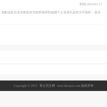
时间:2024-03-25
，道歉信是当无法答应对方的所请所托或因个人失误引起对方不快时，表示
Copyright © 2023
青云范文网
www.shuiqoo.com 版权所有