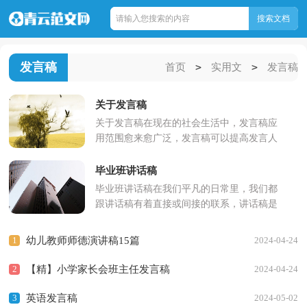
发言稿
>
>
首页
实用文
发言稿
关于发言稿
关于发言稿在现在的社会生活中，发言稿应
用范围愈来愈广泛，发言稿可以提高发言人
的自信心，有助发言人更好地展现自己。你
知道发言稿怎样才能写的...
毕业班讲话稿
毕业班讲话稿在我们平凡的日常里，我们都
跟讲话稿有着直接或间接的联系，讲话稿是
领导人在开会前所作的讲话的稿件。还是对
讲话稿一筹莫展吗？下面...
1
幼儿教师师德演讲稿15篇
2024-04-24
2
【精】小学家长会班主任发言稿
2024-04-24
3
英语发言稿
2024-05-02