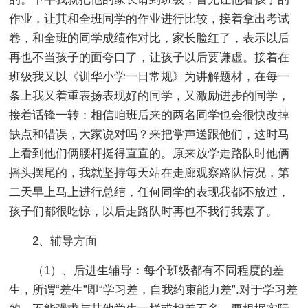
作业，让其和全班同学的作业进行比较，接着拿出考试
卷，和全班的同学成绩作对比，家长脸红了，表示以后
再也不当孩子的面夸口了，让孩子以后要谦虚。接着在
班级我又以《训华小学一日常规》为讲解题材，在每一
条上我又着重表扬表现好的同学，又激励进步的同学，
接着话锋一转：相信咱班后来的两名同学也会很快改掉
缺点和错误，大家说对吗？来把掌声送跟他们，这时马
上看到他们俩腰杆挺得直直的。原来放学走路队时他俩
摇头摆尾的，我就坚持每天站在走廊观察路队情况，第
二天早上马上进行总结，任何同学的表现我都不放过，
孩子们都很吃惊，以后走路队时再也不我行我素了。
2、辅导方面
（1）、后进生辅导：每个班级都有不同程度的差
生，所谓“差生”即“学习差，自我约束能力差”.对于学习差