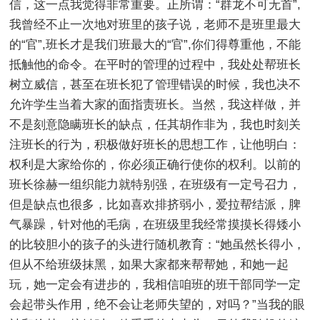
信，这一点我觉得非常重要。正所谓：“群龙不可无首”,
我曾经不止一次地对班里的孩子说，老师不是班里最大
的“官”,班长才是我们班最大的“官”,你们得尊重他，不能
抵触他的命令。在平时的管理的过程中，我处处帮班长
树立威信，甚至在班长犯了管理错误的时候，我也决不
允许学生当着大家的面指责班长。当然，我这样做，并
不是刻意隐瞒班长的缺点，任其胡作非为，我也时刻关
注班长的行为，积极做好班长的思想工作，让他明白：
权利是大家给你的，你必须正确行使你的权利。以前的
班长徐赫一组织能力就特别强，在班级有一定号召力，
但是缺点也很多，比如喜欢排挤弱小，爱拉帮结派，脾
气暴躁，针对他的毛病，在班级里我经常摸摸长得矮小
的比较胆小的孩子的头进行随机教育：“她虽然长得小，
但从不给班级抹黑，如果大家都来帮帮她，和她一起
玩，她一定会有进步的，我相信咱班的班干部同学一定
会起带头作用，绝不会让老师失望的，对吗？”当我的眼