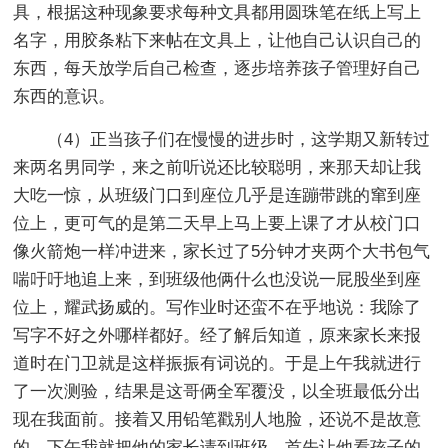
具，根据这种现象要求每种文具都用圆珠笔在纸上写上
名字，用胶条粘下来帖在文具上，让他自己认识自己的
东西，每天放学后自己检查，逐步培养孩子管理好自己
东西的意识。
（4）正当孩子们在慢慢的进步时，这学期又新转过
来两名男同学，来之前听说还比较聪明，来那天却让我
大吃一惊，从班级门口到座位几乎是连蹦带跳的窜到座
位上，更可气的是第二天早上马上要上课了才从校门口
像火箭炮一样冲进来，家长过了5分钟才夹两个大书包气
喘吁吁地追上来，到班级他俩什么也没说一屁股坐到座
位上，耀武扬威的。写作业时还蛮不在乎地说：我除了
写字不好之外哪样都好。经了解后知道，原来家长来报
道时在门卫就是这样振振有词说的。于是上午我就进行
了一次测验，结果是这哥俩全军覆没，以全班最低分出
现在我面前。接着又用铅笔戳别人地脸，还说不是故意
的。下午我就把他的家长请到班级，首先让他看孩子的