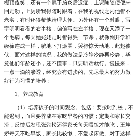
棚顶傻笑，还有一个属于脑炎后遗症，上课随随便便来
回走动，上厕所我得随时跟着，在我的视线之内他都不
老实，有时还得帮他清理大便。另外还有一个对眼，写
字明明看看的右半格，偏偏写在左半格，现在又添了一
个毛病，每天她姥姥走时都得哭一节课，就像刚开学班
级徐连成一样，躺地下打滚哭，哭得惊天动地，此起彼
伏。面对这样的情况，我的做法是冷静冷静再冷静，毕
竟他们年龄还小，还不懂事，只要听话就行。慢慢来，
一点一滴的渗透，终究会有进步的。先尽最大的努力做
好行为习惯的培养：
1、养成教育
（1）培养孩子的时间观念。包括：要按时到校，不
能迟到，而且要养成在家吃早餐的习惯；定期和家长交
流，反馈后发现张劲松还得家长每天喂饭才能吃，王坤
娇每天不吃早饭，家长比较懒，不爱起床做。对于这样