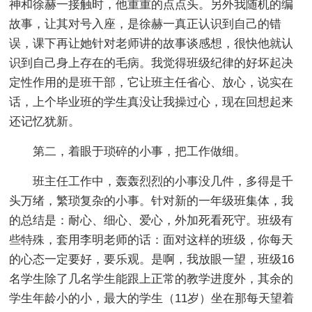
神和徐赫一接触时，他重重的点点头。另外我随机的编
故事，让其对号入座，是徐赫一真正认识到自己的错
误，课下再让她针对老师讲的故事谈感想，很快他就认
识到自己身上存在的毛病。我觉得班级纪律的好坏起决
定性作用的是班干部，它让班主任省心、放心，说实在
话，上个毕业班的学生真没让我操过心，现在回想起来
还记忆犹新。
第二，着眼于琐碎的小事，把工作做细。
班主任工作中，轰轰烈烈的小事没几件，多得是千
头万绪，繁琐复杂的小事。针对新的一年级班集体，我
的总结是：耐心、细心、爱心，外加死看死守。班级有
些特殊，套用李明老师的话：面对这样的班级，你每天
的心态一定要好，要乐观。是啊，我放眼一望，班级16
名学生除了几名学生能跟上正常的教学进度外，其余的
学生年龄小的小，最大的学生（11岁）坐在那每天望着