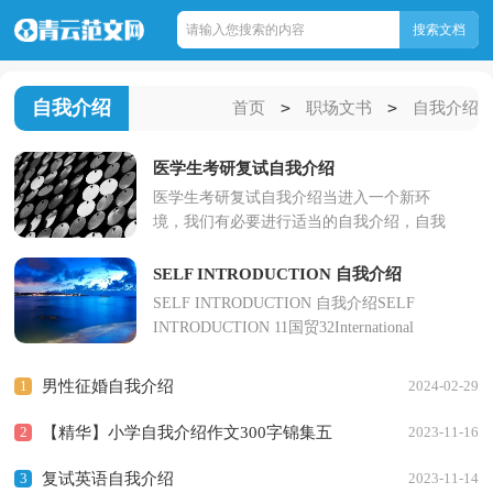
自我介绍
>
>
首页
职场文书
自我介绍
医学生考研复试自我介绍
医学生考研复试自我介绍当进入一个新环
境，我们有必要进行适当的自我介绍，自我
介绍可以拉近我们与陌生人的.关系。现在你
是否对自我介绍一筹莫...
SELF INTRODUCTION 自我介绍
SELF INTRODUCTION 自我介绍SELF
INTRODUCTION 11国贸32International
TradeI was one of the classes. Personal
InformationMy Chinese na...
1
男性征婚自我介绍
2024-02-29
2
【精华】小学自我介绍作文300字锦集五
2023-11-16
3
篇
复试英语自我介绍
2023-11-14