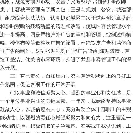
现象，规范劳动力市场，改善了交通秩序，消除了事故隐
患，市容秩序管理有了新突破；三是与规划、公安、城建部
门组成综合执法队伍，认真抓好城区主次干道两侧违章搭建
和影响观瞻的残墙断壁的清理和改造，使城区容貌管理水平
进一步提高；四是严格户外广告的审批和管理，控制过街横
幅、楼体布幔等低档次广告的设置，杜绝铁皮广告和墙体商
业广告的制作，对乱张贴乱刻画“野广告”做到随贴随清，营
造了整洁、优美的市容环境，推进了我县市容管理工作的深
入开展。
三、克已奉公，自加压力，努力营造积极向上的良好工
作氛围，促进各项工作的正常开展
㈠以事业和诚信凝聚人心。强烈的事业心和责任感，是
一个单位事业兴旺的关键因素。一年来，我始终坚持以事业
凝聚人心，以诚信感召人心，充分调动全体干部职工的主观
能动性，以强烈的责任心增强凝聚力和向心力，注重营造一
种团结拼搏、积极进取的竞争氛围。在实践中我认识到，工