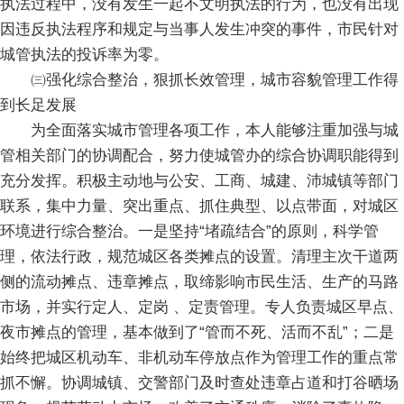
执法过程中，没有发生一起不文明执法的行为，也没有出现
因违反执法程序和规定与当事人发生冲突的事件，市民针对
城管执法的投诉率为零。
㈢强化综合整治，狠抓长效管理，城市容貌管理工作得
到长足发展
为全面落实城市管理各项工作，本人能够注重加强与城
管相关部门的协调配合，努力使城管办的综合协调职能得到
充分发挥。积极主动地与公安、工商、城建、沛城镇等部门
联系，集中力量、突出重点、抓住典型、以点带面，对城区
环境进行综合整治。一是坚持“堵疏结合”的原则，科学管
理，依法行政，规范城区各类摊点的设置。清理主次干道两
侧的流动摊点、违章摊点，取缔影响市民生活、生产的马路
市场，并实行定人、定岗 、定责管理。专人负责城区早点、
夜市摊点的管理，基本做到了“管而不死、活而不乱”；二是
始终把城区机动车、非机动车停放点作为管理工作的重点常
抓不懈。协调城镇、交警部门及时查处违章占道和打谷晒场