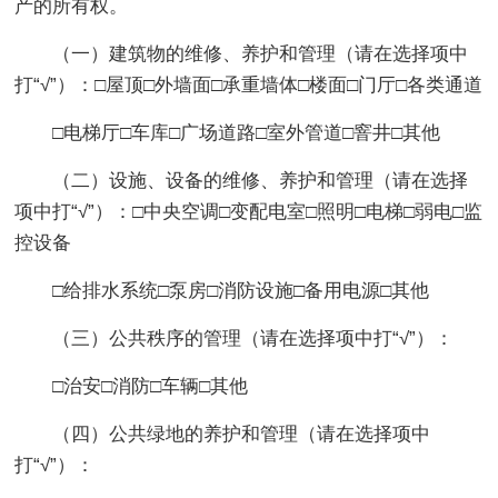
产的所有权。
（一）建筑物的维修、养护和管理（请在选择项中
打“√”）：□屋顶□外墙面□承重墙体□楼面□门厅□各类通道
□电梯厅□车库□广场道路□室外管道□窨井□其他
（二）设施、设备的维修、养护和管理（请在选择
项中打“√”）：□中央空调□变配电室□照明□电梯□弱电□监
控设备
□给排水系统□泵房□消防设施□备用电源□其他
（三）公共秩序的管理（请在选择项中打“√”）：
□治安□消防□车辆□其他
（四）公共绿地的养护和管理（请在选择项中
打“√”）：