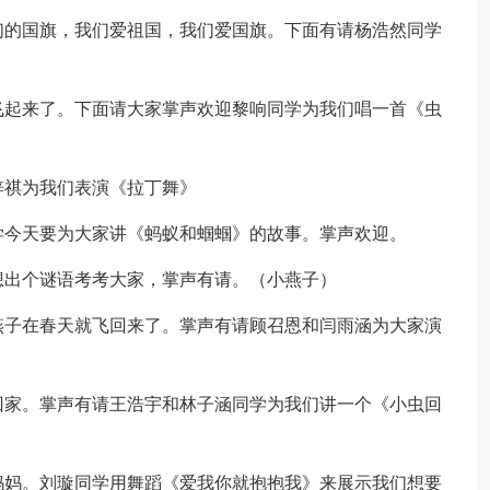
们的国旗，我们爱祖国，我们爱国旗。下面有请杨浩然同学
飞起来了。下面请大家掌声欢迎黎响同学为我们唱一首《虫
梓祺为我们表演《拉丁舞》
学今天要为大家讲《蚂蚁和蝈蝈》的故事。掌声欢迎。
想出个谜语考考大家，掌声有请。（小燕子）
燕子在春天就飞回来了。掌声有请顾召恩和闫雨涵为大家演
回家。掌声有请王浩宇和林子涵同学为我们讲一个《小虫回
妈妈。刘璇同学用舞蹈《爱我你就抱抱我》来展示我们想要