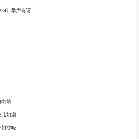
34》掌声有请
地向前
花儿如潮
子如拂晓