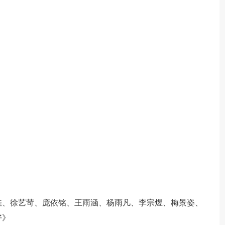
佳、徐艺苛、庞依铭、王雨涵、杨雨凡、李宗煜、梅景姿、
好》